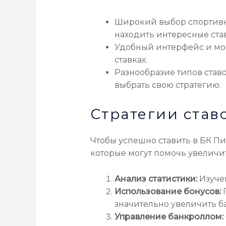
Широкий выбор спортивны
находить интересные ста
Удобный интерфейс и моб
ставках.
Разнообразие типов ставо
выбрать свою стратегию.
Стратегии став
Чтобы успешно ставить в БК Пи
которые могут помочь увеличит
Анализ статистики:
Изучен
Использование бонусов:
П
значительно увеличить б
Управление банкроллом: