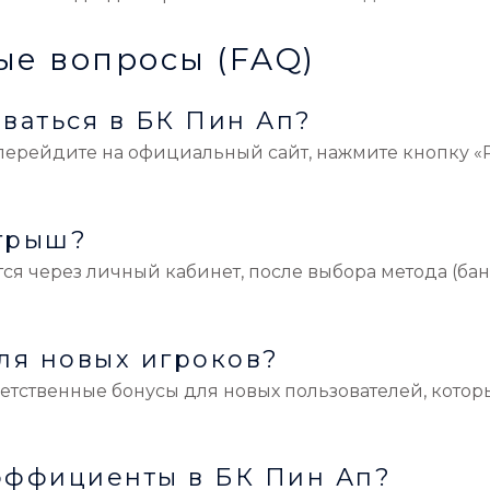
ые вопросы (FAQ)
оваться в БК Пин Ап?
перейдите на официальный сайт, нажмите кнопку «
игрыш?
я через личный кабинет, после выбора метода (бан
для новых игроков?
ветственные бонусы для новых пользователей, кото
оэффициенты в БК Пин Ап?