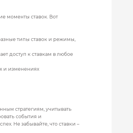
е моменты ставок. Вот
азные типы ставок и режимы,
т доступ к ставкам в любое
х и изменениях
нным стратегиям, учитывать
овать события и
ех. Не забывайте, что ставки –