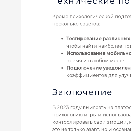
Технические по
Кроме психологической подгот
несколько советов:
Тестирование различных
чтобы найти наиболее п
Использование мобильно
время и в любом месте.
Подключение уведомлен
коэффициентов для улу
Заключение
В 2023 году выиграть на плат
психологию игры и использова
контролировать свои эмоции, и
это не только азарт, но и осоз