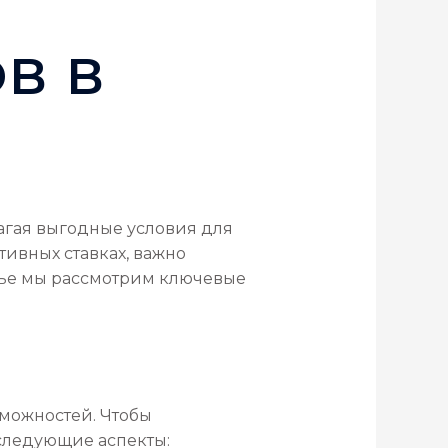
в в
агая выгодные условия для
тивных ставках, важно
атье мы рассмотрим ключевые
можностей. Чтобы
следующие аспекты: