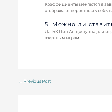
Коэффициенты меняются в зави
отображают вероятность событи
5. Можно ли ставит
Да, БК Пин Ап доступна для иг
азартным играм.
←
Previous Post