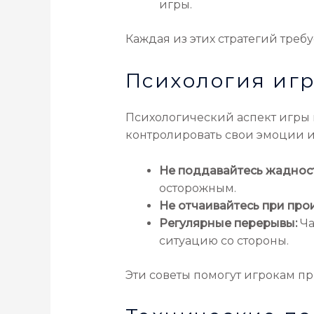
игры.
Каждая из этих стратегий треб
Психология игр
Психологический аспект игры 
контролировать свои эмоции 
Не поддавайтесь жаднос
осторожным.
Не отчаивайтесь при про
Регулярные перерывы:
Ча
ситуацию со стороны.
Эти советы помогут игрокам п