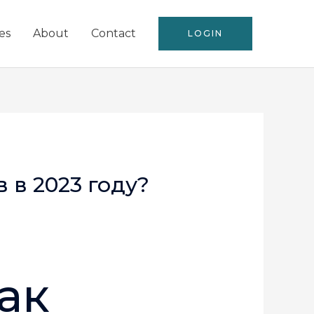
es
About
Contact
LOGIN
 в 2023 году?
ак